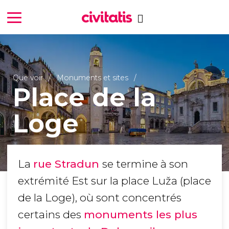
Que voir
Monuments et sites
Place de la
Loge
La
rue Stradun
se termine à son
extrémité Est sur la place Luža (place
de la Loge), où sont concentrés
certains des
monuments les plus