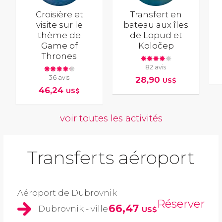
Croisière et
Transfert en
visite sur le
bateau aux îles
thème de
de Lopud et
Game of
Koločep
Thrones
82 avis
36 avis
28,90
US$
46,24
US$
voir toutes les activités
Transferts aéroport
Aéroport de Dubrovnik
Réserver
66,47
Dubrovnik - ville
US$