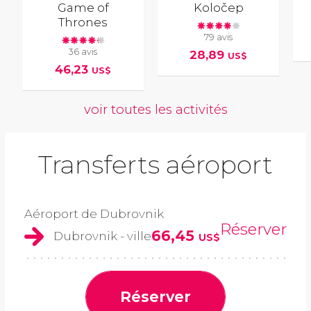
Game of
Koločep
Thrones
79 avis
36 avis
28,89
US$
46,23
US$
voir toutes les activités
Transferts aéroport
Aéroport de Dubrovnik
Réserver
66,45
Dubrovnik - ville
US$
Réserver