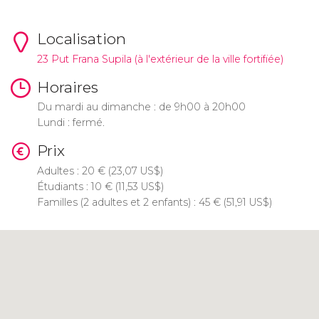
Localisation
23 Put Frana Supila (à l'extérieur de la ville fortifiée)
Horaires
Du mardi au dimanche : de 9h00 à 20h00
Lundi : fermé.
Prix
Adultes : 20
€
(23,07
US$
)
Étudiants : 10
€
(11,53
US$
)
Familles (2 adultes et 2 enfants) : 45
€
(51,91
US$
)
Cliquez ici pour utiliser la carte