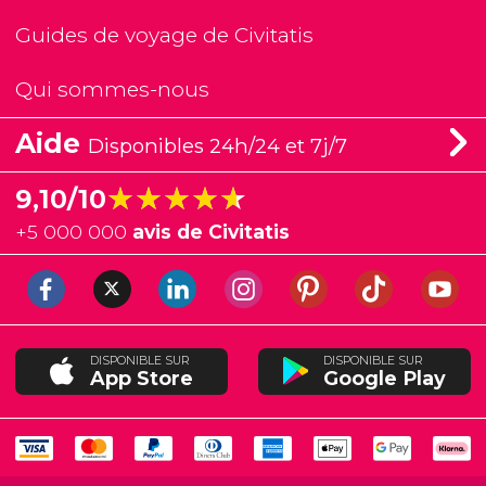
Guides de voyage de Civitatis
Qui sommes-nous
Aide
Disponibles 24h/24 et 7j/7
★★★★★
★★★★★
9,10/10
+
5 000 000
avis de Civitatis
DISPONIBLE SUR
DISPONIBLE SUR
App Store
Google Play