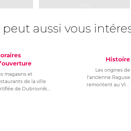
 peut aussi vous intére
oraires
Histoire
’ouverture
Les origines de
es magasins et
l'ancienne Raguse
staurants de la ville
remontent au VIIe
rtifiée de Dubrovnik
siècle. Découvrez
t des horaires assez
l'histoire fascinante de
milaire à ceux de la
cette ville adriatique qui
rance au printemps et
a survécu à la
 été. En hiver, les
domination de Venise,
agasins ferment plus
aux attentats de 1991 et