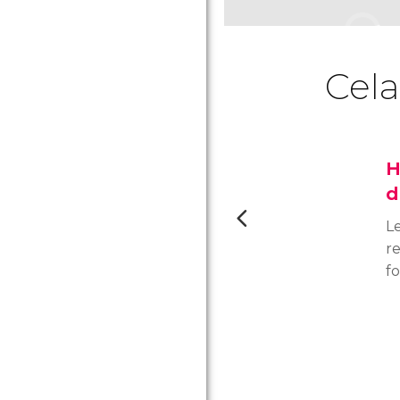
Cela
H
d
L
re
fo
on
si
F
en
m