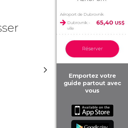
Aéroport de Dubrovnik
65,40
Dubrovnik -
US$
sser
ville
Réserver
Emportez votre
guide partout avec
vous