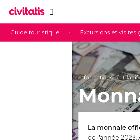
Guide touristique
Excursions et visites
Informations
Planif
Monna
La monnaie offic
de l'année 2023. 