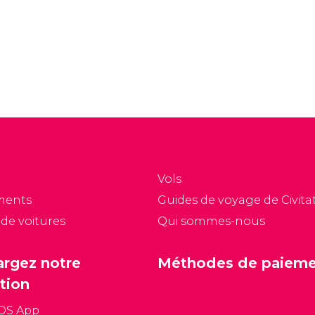
Vols
ments
Guides de voyage de Civitat
 de voitures
Qui sommes-nous
argez notre
Méthodes de paiem
tion
iOS App