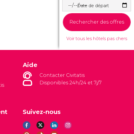
Date de départ
Rechercher des offres
Voir tous les hôtels pas chers
Aide
Contacter Civitatis
Disponibles 24h/24 et 7j/7
is
ent
Suivez-nous