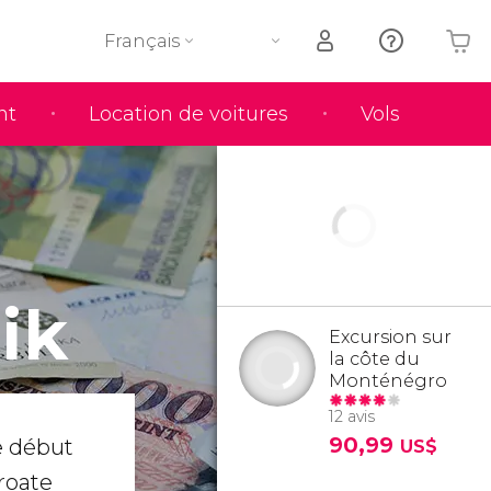
Français
nt
Location de voitures
Vols
Votre panier est vide
ik
Excursion sur
la côte du
Monténégro
12 avis
90,99
e début
US$
roate