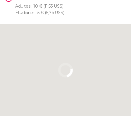
Adultes : 10
€
(11,53
US$
)
Étudiants : 5
€
(5,76
US$
)
Cliquez ici pour utiliser la carte