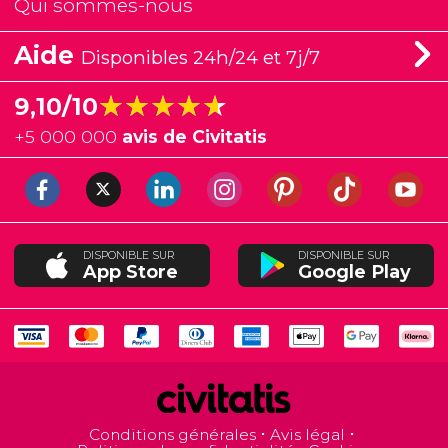
Qui sommes-nous
Aide
Disponibles 24h/24 et 7j/7
★★★★★
★★★★★
9,10/10
+
5 000 000
avis de Civitatis
DISPONIBLE SUR
DISPONIBLE SUR
App Store
Google Play
Conditions générales
Avis légal