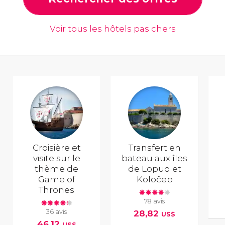
Voir tous les hôtels pas chers
Croisière et
Transfert en
visite sur le
bateau aux îles
thème de
de Lopud et
Game of
Koločep
Thrones
78 avis
36 avis
28,82
US$
46,12
US$